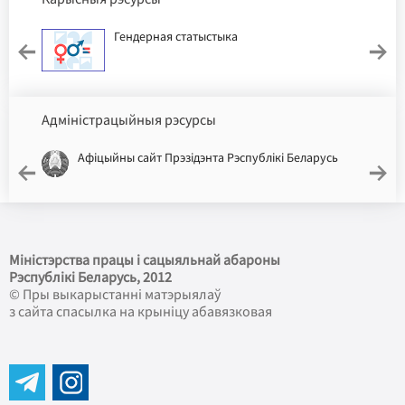
Гендерная статыстыка
Адміністрацыйныя рэсурсы
Афіцыйны сайт Прэзідэнта Рэспублікі Беларусь
Міністэрства працы і сацыяльнай абароны
Рэспублікі Беларусь
, 2012
© Пры выкарыстанні матэрыялаў
з сайта спасылка на крыніцу абавязковая