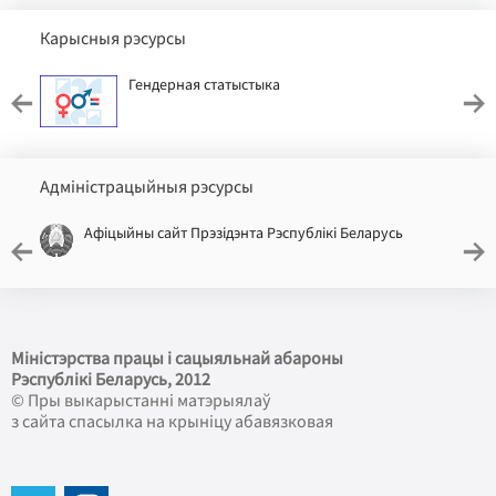
Карысныя рэсурсы
Гендерная статыстыка
Адміністрацыйныя рэсурсы
Афіцыйны сайт Прэзідэнта Рэспублікі Беларусь
Міністэрства працы і сацыяльнай абароны
Рэспублікі Беларусь
, 2012
© Пры выкарыстанні матэрыялаў
з сайта спасылка на крыніцу абавязковая