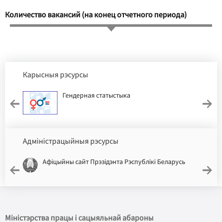
Количество вакансий (на конец отчетного периода)
Карысныя рэсурсы
Гендерная статыстыка
Адміністрацыйныя рэсурсы
Афіцыйны сайт Прэзідэнта Рэспублікі Беларусь
Міністэрства працы і сацыяльнай абароны