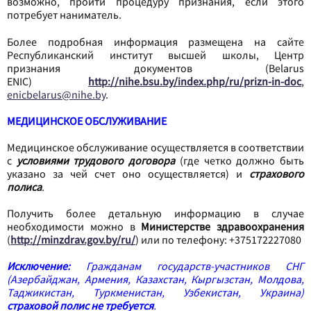
возможно, пройти процедуру признания, если этого
потребует наниматель.
Более подробная информация размещена на сайте
Республиканский институт высшей школы, Центр
признания документов (Belarus
ENIC)
http://nihe.bsu.by/index.php/ru/prizn-in-doc
,
enicbelarus@nihe.by
.
МЕДИЦИНСКОЕ ОБСЛУЖИВАНИЕ
Медицинское обслуживание осуществляется в соответствии
с
условиями трудового договора
(где четко должно быть
указано за чей счет оно осуществляется) и
страхового
полиса
.
Получить более детальную информацию в случае
необходимости можно в
Министерстве здравоохранения
(
http://minzdrav.gov.by/ru/
) или по телефону: +375172227080
Исключение:
Гражданам государств-участников СНГ
(Азербайджан, Армения, Казахстан, Кыргызстан, Молдова,
Таджикистан, Туркменистан, Узбекистан, Украина)
страховой полис не требуется
.