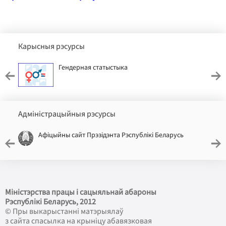
Карысныя рэсурсы
Гендерная статыстыка
Адміністрацыйныя рэсурсы
Афіцыйны сайт Прэзідэнта Рэспублікі Беларусь
Міністэрства працы і сацыяльнай абароны
Рэспублікі Беларусь
, 2012
© Пры выкарыстанні матэрыялаў
з сайта спасылка на крыніцу абавязковая