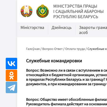
МIНIСТЭРСТВА ПРАЦЫ
I САЦЫЯЛЬНАЙ АБАРОНЫ
РЭСПУБЛІКІ БЕЛАРУСЬ
Міністэрства
Дзейнасць
Звароты грам
асоб
Галоўная
/
Вопрос-Ответ
/
Оплата труда
/
Служебные 
Служебные командировки
Вопрос: Возможно ли в связи с вступлением в с
относящейся к бюджетной организации, устан
в пределах Республики Беларусь и за границу
документов, а при командировании за границу 
Вопрос: Общество имеет обособленные филиалы
Руководитель филиала действует на основании 