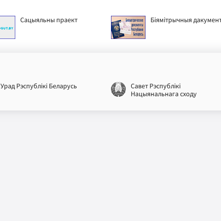
Сацыяльны праект
Біямітрычныя дакумен
Урад Рэспублікі Беларусь
Савет Рэспублікі
Нацыянальнага сходу