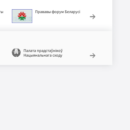
ты
Прававы форум Беларусі
Дзіцячы п
Палата прадстаўнікоў
Нацыянальны пр
Нацыянальнага сходу