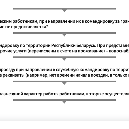
ским работникам, при направлении их в командировку за грани
ие не предоставляется?
андировку по территории Республики Беларусь. При представ
чие услуги (перечислены в счете на проживание) – водоснаб
проезду при направлении в служебную командировку по терри
се реквизиты (например, нет времени начала поездки, а только
 разъездной характер работы работникам, которые осуществл