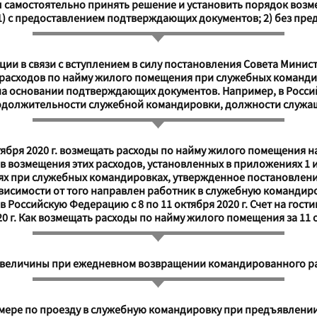
ал самостоятельно принять решение и установить порядок воз
1) с предоставлением подтверждающих документов; 2) без пр
и в связи с вступлением в силу постановления Совета Министр
расходов по найму жилого помещения при служебных командир
на основании подтверждающих документов. Например, в Россий
родолжительности служебной командировки, должности служащ
тября 2020 г. возмещать расходы по найму жилого помещения 
ов возмещения этих расходов, установленных в приложениях 1 
ях при служебных командировках, утвержденное постановлени
 зависимости от того направлен работник в служебную команди
Российскую Федерацию с 8 по 11 октября 2020 г. Счет на гостин
 г. Как возмещать расходы по найму жилого помещения за 11 о
й величины при ежедневном возвращении командированного ра
змере по проезду в служебную командировку при предъявлени