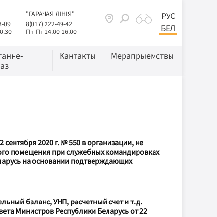
"ГАРАЧАЯ ЛІНІЯ"
РУС
3-09
8(017) 222-49-42
БЕЛ
0.30
Пн-Пт 14.00-16.00
танне-
Кантакты
Мерапрыемствы
аз
сентября 2020 г. № 550 в организации, не
лого помещения при служебных командировках
еларусь на основании подтверждающих
ьный баланс, УНП, расчетный счет и т.д.
вета Министров Республики Беларусь от 22