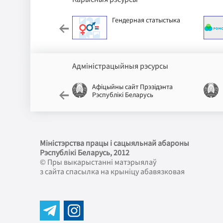
ускі дзіцячы фонд
Гендерная статыстыка
Адміністрацыйныя рэсурсы
йт Рэспублікі
Афіцыйны сайт Прэзідэнта
Рэспублікі Беларусь
Міністэрства працы і сацыяльнай абароны
Рэспублікі Беларусь
, 2012
© Пры выкарыстанні матэрыялаў
з сайта спасылка на крыніцу абавязковая