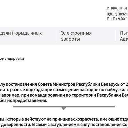
ИНФАЛІНІЯ
8(017) 309-9
Пн-Пт 9.00-1
адзян і юрыдычных
Электронныя
Пы
звароты
Адк
командировки
илу постановления Совета Министров Республики Беларусь от 22 
овить разные подходы при возмещении расходов по найму жи
? Например, при командировании по территории Республики Б
без их предоставления.
, которые действуют на принципах хозрасчета, имеющих отдел
доверенности. В связи с вступлением в силу постановления Со