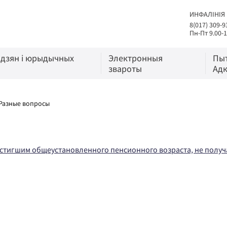
ИНФАЛІНІЯ
8(017) 309-9
Пн-Пт 9.00-1
адзян і юрыдычных
Электронныя
Пы
звароты
Адк
Разные вопросы
достигшим общеустановленного пенсионного возраста, не пол