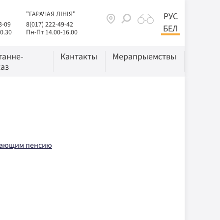
"ГАРАЧАЯ ЛІНІЯ"
РУС
3-09
8(017) 222-49-42
БЕЛ
0.30
Пн-Пт 14.00-16.00
танне-
Кантакты
Мерапрыемствы
аз
учающим пенсию