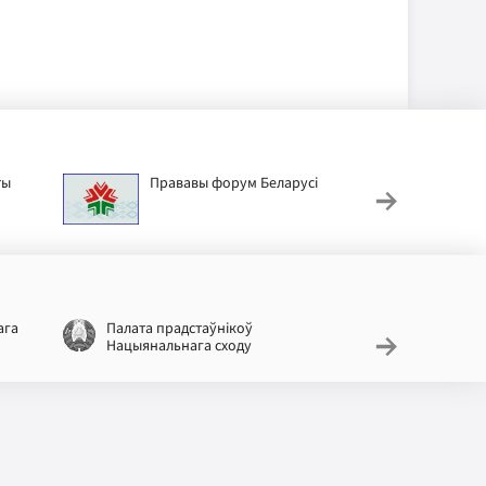
ты
Прававы форум Беларусі
Дзіц
ага
Палата прадстаўнікоў
Нацыяналь
Нацыянальнага сходу