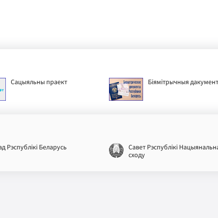
Сацыяльны праект
Біямітрычныя дакумен
ад Рэспублікі Беларусь
Савет Рэспублікі Нацыянальн
сходу