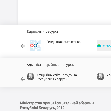
Карысныя рэсурсы
ячы фонд
Гендерная статыстыка
Адміністрацыйныя рэсурсы
лікі
Афіцыйны сайт Прэзідэнта
Ур
Рэспублікі Беларусь
Міністэрства працы і сацыяльнай абароны
Рэспублікі Беларусь
, 2012