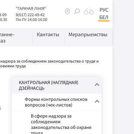
"ГАРАЧАЯ ЛІНІЯ"
РУС
3-09
8(017) 222-49-42
БЕЛ
0.30
Пн-Пт 14.00-16.00
танне-
Кантакты
Мерапрыемствы
аз
 надзора за соблюдением законодательства о труде и
ловиями труда
КАНТРОЛЬНАЯ (НАГЛЯДНАЯ)
ДЗЕЙНАСЦЬ
Формы контрольных списков
вопросов (чек-листов)
м
В сфере надзора за
соблюдением
законодательства об охране
труда