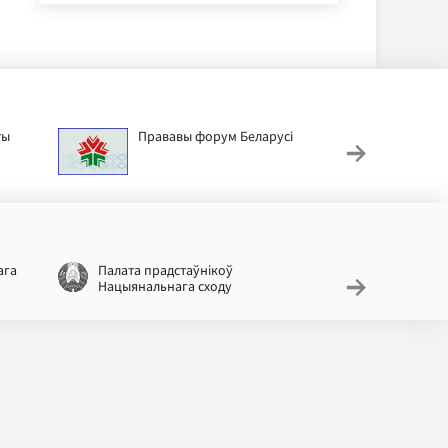
ты
Прававы форум Беларусі
Дзіц
ага
Палата прадстаўнікоў
Нацыяналь
Нацыянальнага сходу