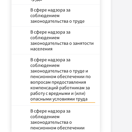
В сфере надзора за
соблюдением
законодательства о труде
В сфере надзора за
соблюдением
законодательства о занятости
населения
В сфере надзора за
соблюдением
законодательства о труде и
пенсионном обеспечении по
вопросам предоставления
компенсаций работникам за
работу с вредными и (или)
опасными условиями труда
В сфере надзора за
соблюдением
законодательства о
пенсионном обеспечении