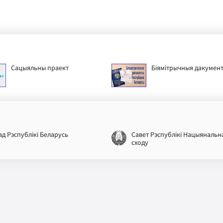
Сацыяльны праект
Біямітрычныя дакумен
ад Рэспублікі Беларусь
Савет Рэспублікі Нацыянальн
сходу