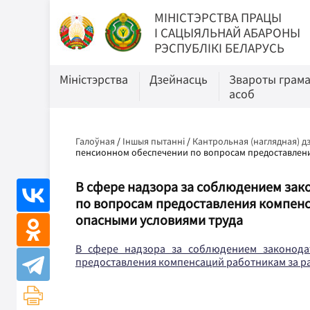
МIНIСТЭРСТВА ПРАЦЫ
I САЦЫЯЛЬНАЙ АБАРОНЫ
РЭСПУБЛІКІ БЕЛАРУСЬ
Міністэрства
Дзейнасць
Звароты грам
асоб
Галоўная
/
Іншыя пытанні
/
Кантрольная (наглядная) д
пенсионном обеспечении по вопросам предоставлени
В сфере надзора за соблюдением зак
по вопросам предоставления компенса
опасными условиями труда
В сфере надзора за соблюдением законода
предоставления компенсаций работникам за ра