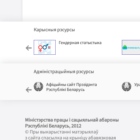
Карысныя рэсурсы
ячы фонд
Гендерная статыстыка
Адміністрацыйныя рэсурсы
лікі
Афіцыйны сайт Прэзідэнта
Ур
Рэспублікі Беларусь
Міністэрства працы і сацыяльнай абароны
Рэспублікі Беларусь
, 2012
© Пры выкарыстанні матэрыялаў
з сайта спасылка на крыніцу абавязковая