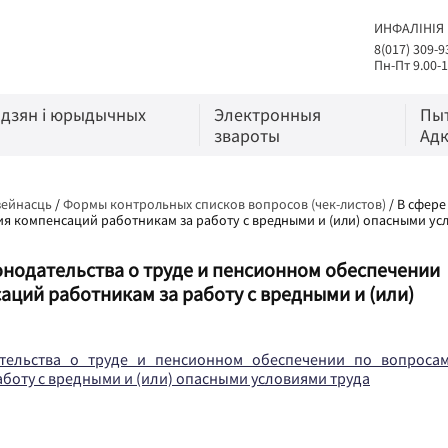
ИНФАЛІНІЯ
8(017) 309-9
Пн-Пт 9.00-1
адзян і юрыдычных
Электронныя
Пы
звароты
Адк
зейнасць
/
Формы контрольных списков вопросов (чек-листов)
/
В сфере
я компенсаций работникам за работу с вредными и (или) опасными ус
онодательства о труде и пенсионном обеспечении
ций работникам за работу с вредными и (или)
тельства о труде и пенсионном обеспечении по вопроса
боту с вредными и (или) опасными условиями труда