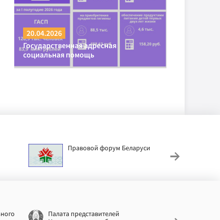
20.04.2026
Государственная адресная
социальная помощь
Правовой форум Беларуси
АИС
труд
ьного
Палата представителей
Националь