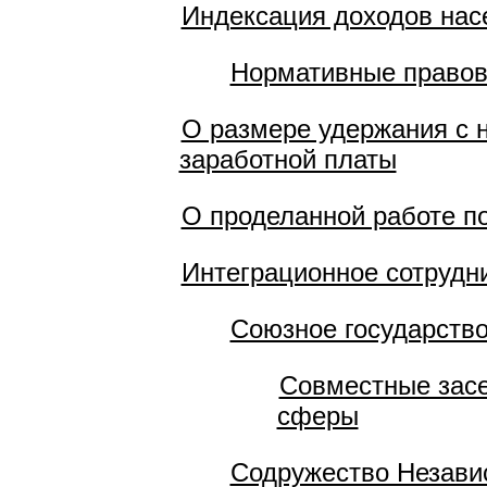
Индексация доходов нас
Нормативные правов
О размере удержания с 
заработной платы
О проделанной работе п
Интеграционное сотрудн
Союзное государств
Совместные засе
сферы
Содружество Незави