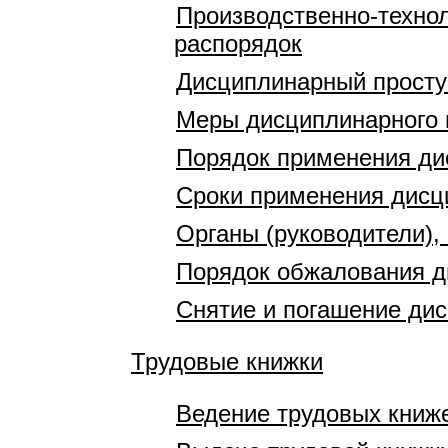
Производственно-технол
распорядок
Дисциплинарный просту
Меры дисциплинарного 
Порядок применения ди
Сроки применения дисц
Органы (руководители)
Порядок обжалования д
Снятие и погашение ди
Трудовые книжки
Ведение трудовых книж