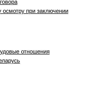
говора
 осмотру при заключении
рудовые отношения
еларусь