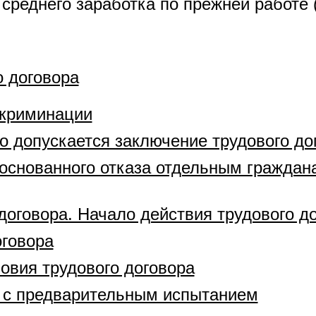
среднего заработка по прежней работе (
о договора
криминации
го допускается заключение трудового до
снованного отказа отдельным граждана
договора. Начало действия трудового д
оговора
овия трудового договора
р с предварительным испытанием