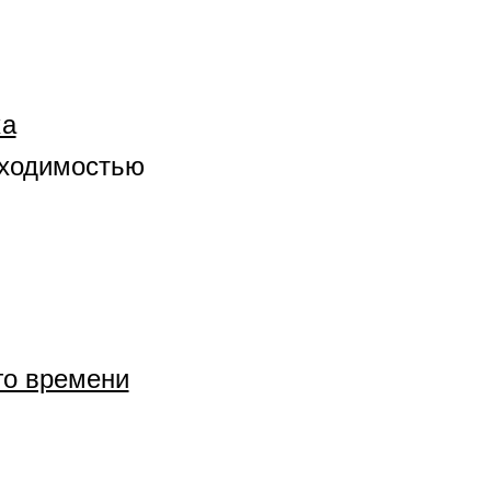
ка
бходимостью
го времени