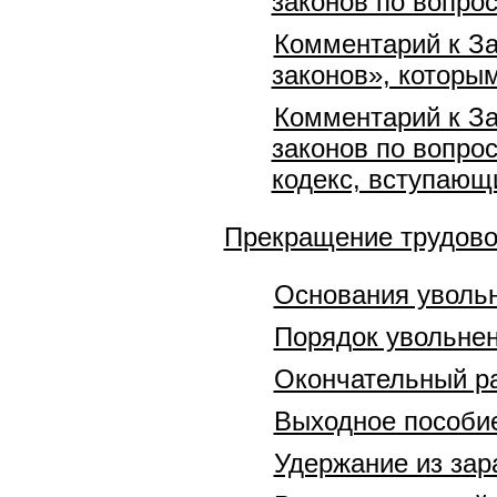
законов по вопро
Комментарий к За
законов», которы
Комментарий к За
законов по вопро
кодекс, вступающи
Прекращение трудово
Основания уволь
Порядок увольне
Окончательный р
Выходное пособие
Удержание из зар