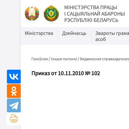
МIНIСТЭРСТВА ПРАЦЫ
I САЦЫЯЛЬНАЙ АБАРОНЫ
РЭСПУБЛІКІ БЕЛАРУСЬ
Міністэрства
Дзейнасць
Звароты грам
асоб
Галоўная
/
Іншыя пытанні
/
Ведамасная справаздачнас
Приказ от 10.11.2010 № 102