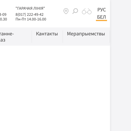
"ГАРАЧАЯ ЛІНІЯ"
РУС
3-09
8(017) 222-49-42
БЕЛ
0.30
Пн-Пт 14.00-16.00
танне-
Кантакты
Мерапрыемствы
аз