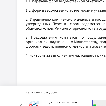
1.1. перечень форм ведомственной отчетности 
1.2 формы ведомственной отчетности и указани
2. Управлению комплексного анализа и коорд
утвержденных Перечня, форм ведомственно
облисполкомов, Минского горисполкома, госу
3. Председателям комитетов по труду, зан
организаций, подчиненных Министерству, по
формами ведомственной отчетности и указани
4. Контроль за выполнением настоящего прика
Карысныя рэсурсы
ячы фонд
Гендерная статыстыка