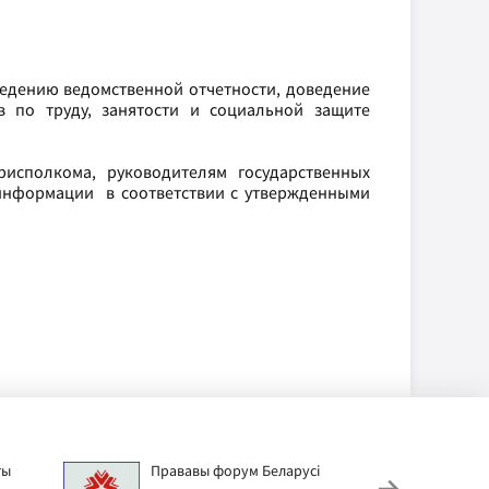
ведению ведомственной отчетности, доведение
 по труду, занятости и социальной защите
рисполкома, руководителям государственных
 информации в соответствии с утвержденными
ты
Прававы форум Беларусі
Дзіц