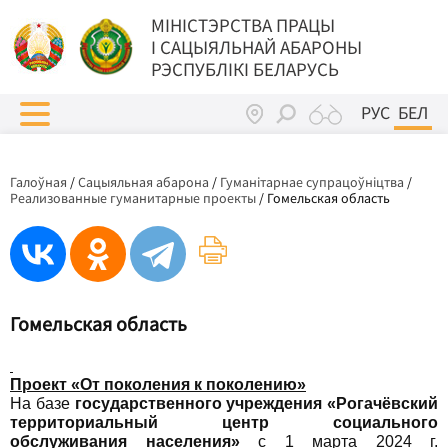
МIНIСТЭРСТВА ПРАЦЫ
I САЦЫЯЛЬНАЙ АБАРОНЫ
РЭСПУБЛІКІ БЕЛАРУСЬ
РУС
БЕЛ
Галоўная
/
Сацыяльная абарона
/
Гуманітарнае супрацоўніцтва
/
Реализованные гуманитарные проекты
/
Гомельская область
Гомельская область
Проект «От поколения к поколению»
На базе
государственного учреждения «Рогачёвский
территориальный центр социального
обслуживания населения»
с 1 марта 2024 г.