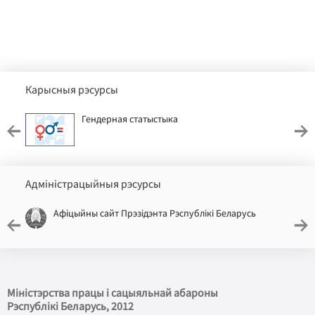
Карысныя рэсурсы
Гендерная статыстыка
Адміністрацыйныя рэсурсы
Афіцыйны сайт Прэзідэнта Рэспублікі Беларусь
Міністэрства працы і сацыяльнай абароны
Рэспублікі Беларусь
, 2012