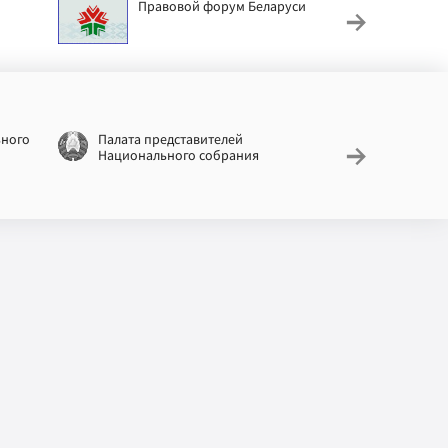
Правовой форум Беларуси
АИС
труд
ьного
Палата представителей
Националь
Национального собрания
законодат
информац
Беларусь