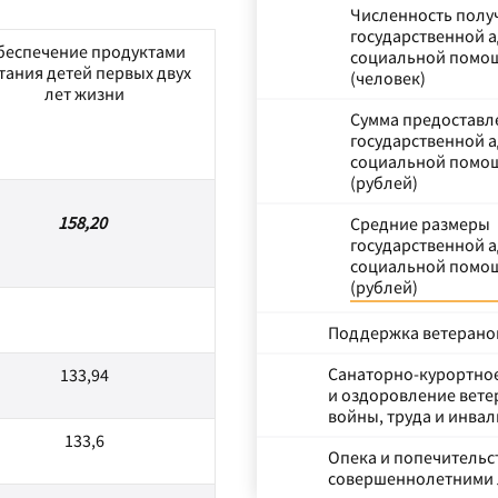
Численность полу
государственной 
беспечение продуктами
социальной помо
тания детей первых двух
(человек)
лет жизни
Сумма предоставл
государственной 
социальной помо
(рублей)
158,20
Средние размеры
государственной 
социальной помо
(рублей)
Поддержка ветерано
Санаторно-курортно
133,94
и оздоровление вете
войны, труда и инва
133,6
Опека и попечительс
совершеннолетними