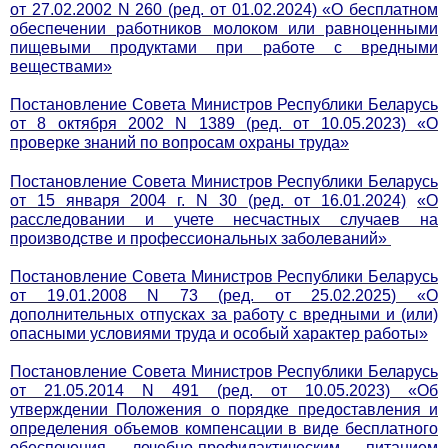
от 27.02.2002 N 260 (ред. от 01.02.2024) «О бесплатном
обеспечении работников молоком или равноценными
пищевыми продуктами при работе с вредными
веществами»
Постановление Совета Министров Республики Беларусь
от 8 октября 2002 N 1389 (ред. от 10.05.2023) «О
проверке знаний по вопросам охраны труда»
Постановление Совета Министров Республики Беларусь
от 15 января 2004 г. N 30
(ред. от 16.01.2024)
«О
расследовании и учете несчастных случаев на
производстве и профессиональных заболеваний»
Постановление Совета Министров Республики Беларусь
от 19.01.2008 N 73 (ред. от 25.02.2025) «О
дополнительных отпусках за работу с вредными и (или)
опасными условиями труда и особый характер работы»
Постановление Совета Министров Республики Беларусь
от 21.05.2014 N 491 (ред. от 10.05.2023) «Об
утверждении Положения о порядке предоставления и
определения объемов компенсации в виде бесплатного
обеспечения лечебно-профилактическим питанием