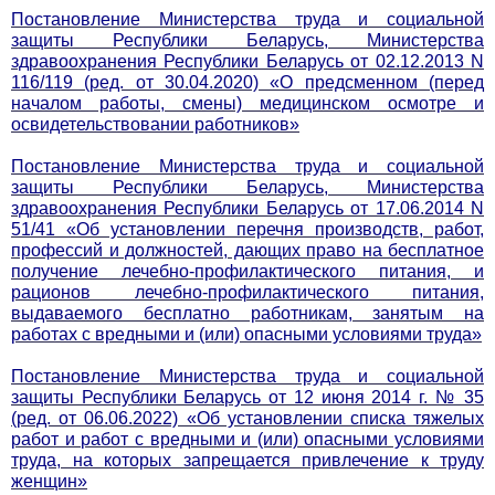
Постановление Министерства труда и социальной
защиты Республики Беларусь, Министерства
здравоохранения Республики Беларусь от 02.12.2013 N
116/119 (ред. от 30.04.2020) «О предсменном (перед
началом работы, смены) медицинском осмотре и
освидетельствовании работников»
Постановление Министерства труда и социальной
защиты Республики Беларусь, Министерства
здравоохранения Республики Беларусь от 17.06.2014 N
51/41 «Об установлении перечня производств, работ,
профессий и должностей, дающих право на бесплатное
получение лечебно-профилактического питания, и
рационов лечебно-профилактического питания,
выдаваемого бесплатно работникам, занятым на
работах с вредными и (или) опасными условиями труда»
Постановление Министерства труда и социальной
защиты Республики Беларусь от 12 июня 2014 г. № 35
(ред. от 06.06.2022) «Об установлении списка тяжелых
работ и работ с вредными и (или) опасными условиями
труда, на которых запрещается привлечение к труду
женщин»