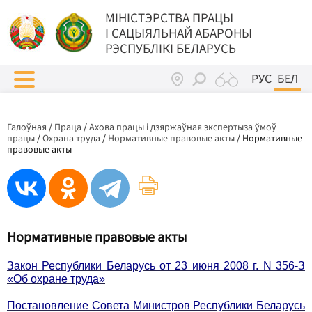
МIНIСТЭРСТВА ПРАЦЫ
I САЦЫЯЛЬНАЙ АБАРОНЫ
РЭСПУБЛІКІ БЕЛАРУСЬ
РУС
БЕЛ
Галоўная
/
Праца
/
Ахова працы і дзяржаўная экспертыза ўмоў
працы
/
Охрана труда
/
Нормативные правовые акты
/
Нормативные
правовые акты
Нормативные правовые акты
Закон Республики Беларусь от 23 июня 2008 г. N 356-З
«Об охране труда»
Постановление Совета Министров Республики Беларусь