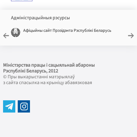
Адміністрацыйныя рэсурсы
Афіцыйны сайт Прэзідэнта Рэспублікі Беларусь
Міністэрства працы і сацыяльнай абароны
Рэспублікі Беларусь
, 2012
© Пры выкарыстанні матэрыялаў
з сайта спасылка на крыніцу абавязковая