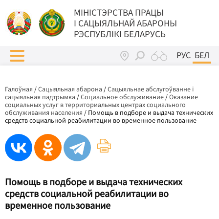
МIНIСТЭРСТВА ПРАЦЫ
I САЦЫЯЛЬНАЙ АБАРОНЫ
РЭСПУБЛІКІ БЕЛАРУСЬ
РУС
БЕЛ
Галоўная
/
Сацыяльная абарона
/
Сацыяльнае абслугоўванне і
сацыяльная падтрымка
/
Социальное обслуживание
/
Оказание
социальных услуг в территориальных центрах социального
обслуживания населения
/
Помощь в подборе и выдача технических
средств социальной реабилитации во временное пользование
Помощь в подборе и выдача технических
средств социальной реабилитации во
временное пользование