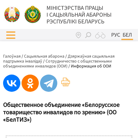
МIНIСТЭРСТВА ПРАЦЫ
I САЦЫЯЛЬНАЙ АБАРОНЫ
РЭСПУБЛІКІ БЕЛАРУСЬ
РУС
БЕЛ
Галоўная
/
Сацыяльная абарона
/
Дзяржаўная сацыяльная
падтрымка інвалідаў
/
Сотрудничество с общественными
объединениями инвалидов (ООИ)
/
Информация об ООИ
Общественное объединение «Белорусское
товарищество инвалидов по зрению» (ОО
«БелТИЗ»)