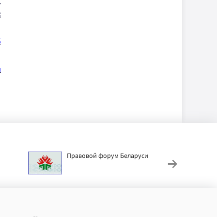
т
х
б
и
Правовой форум Беларуси
АИС
труд