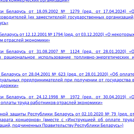
и Беларусь от 18.09.2002 № 1279 (ред. от 17.04.2024) «
оводителей (их заместителей) государственных организаций
усь»
арусь от 12.12.2001 № 1794 (ред. от 03.12.2020) «О некоторы
ам отраслей экономики»
и Беларусь от 31.08.2007 № 1124 (ред. от 28.01.2020) «
 рациональное использование топливно-энергетических 
еларусь от 28.04.2001 № 623 (ред. от 28.01.2020) «Об оплат
дуальных предпринимателей при получении от государства 
ддержки»
и Беларусь от 24.12.1998 № 1972 (ред. от 30.04.2019) «
оплаты труда работников отраслей экономики»
ной защиты Республики Беларусь от 02.10.2020 № 79 (ред. о
парата концернов» (вместе с «Инструкцией об оплате труд
аций, подчиненных Правительству Республики Беларусь»)