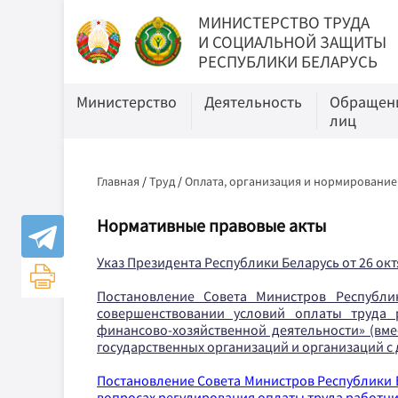
МИНИСТЕРСТВО ТРУДА
И СОЦИАЛЬНОЙ ЗАЩИТЫ
РЕСПУБЛИКИ БЕЛАРУСЬ
Министерство
Деятельность
Обращени
лиц
Главная
/
Труд
/
Оплата, организация и нормирование
Нормативные правовые акты
Указ Президента Республики Беларусь от 26 окт
Постановление Совета Министров Республик
совершенствовании условий оплаты труда 
финансово-хозяйственной деятельности» (вме
государственных организаций и организаций с 
Постановление Совета Министров Республики Бел
вопросах регулирования оплаты труда работн