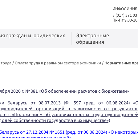
ИНФОЛИНИЯ
8 (017) 371 03
Пн-Пт 9.00-10
я граждан и юридических
Электронные
обращения
 труда
/
Оплата труда в реальном секторе экономики
/
Нормативные пр
ября 2020 г. № 381 «Об обеспечении расчетов с бюджетами»
и Беларусь от 08.07.2013 № 597 (ред. от 06.08.2024) «
руководителей организаций в зависимости от результато
сте с «Положением об условиях оплаты труда руководителе
долей собственности государства в их имуществе»)
арусь от 27.12.2004 № 1651 (ред. от 06.08.2024) «О некоторы
иков коммерческих организаций»