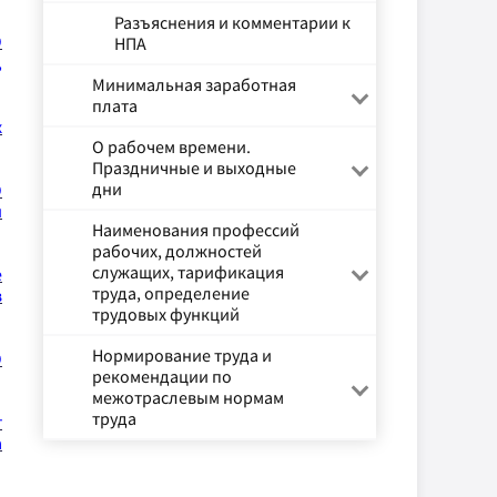
Разъяснения и комментарии к
О
НПА
,
Минимальная заработная
плата
х
О рабочем времени.
Праздничные и выходные
дни
О
и
Наименования профессий
рабочих, должностей
служащих, тарификация
е
труда, определение
в
трудовых функций
Нормирование труда и
О
рекомендации по
межотраслевым нормам
труда
т
а