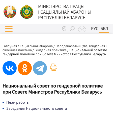
МIНIСТЭРСТВА ПРАЦЫ
I САЦЫЯЛЬНАЙ АБАРОНЫ
РЭСПУБЛІКІ БЕЛАРУСЬ
РУС
БЕЛ
Галоўная
/
Сацыяльная абарона
/
Народанасельніцтва, гендэрная і
сямейная палітыка
/
Гендерная политика
/
Национальный совет по
гендерной политике при Совете Министров Республики Беларусь
Национальный совет по гендерной политике
при Совете Министров Республики Беларусь
План работы
Заседания Национального совета