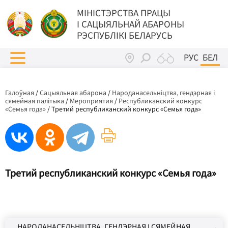
МIНIСТЭРСТВА ПРАЦЫ
I САЦЫЯЛЬНАЙ АБАРОНЫ
РЭСПУБЛІКІ БЕЛАРУСЬ
РУС
БЕЛ
Галоўная
/
Сацыяльная абарона
/
Народанасельніцтва, гендэрная і
сямейная палітыка
/
Мероприятия
/
Республиканский конкурс
«Семья года»
/
Третий республиканский конкурс «Семья года»
Третий республиканский конкурс «Семья года»
НАРОДАНАСЕЛЬНІЦТВА, ГЕНДЭРНАЯ І СЯМЕЙНАЯ