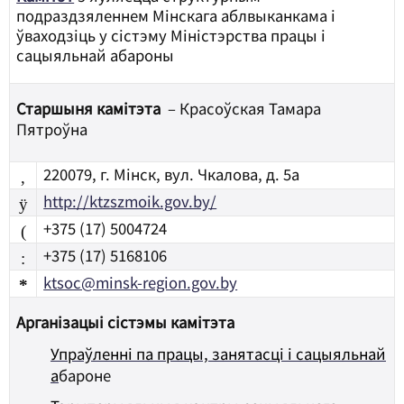
подраздзяленнем Мінскага аблвыканкама і
ўваходзіць у сістэму Міністэрства працы і
сацыяльнай абароны
Старшыня камітэта
– Красоўская Тамара
Пятроўна
220079, г. Мінск, вул. Чкалова, д. 5а
,
http://ktzszmoik.gov.by/
ÿ
+375 (17) 5004724
(
+375 (17) 5168106
:
ktsoc@minsk-region.gov.by
*
Арганізацыі сістэмы камітэта
Упраўленні па працы, занятасці і сацыяльнай
а
бароне