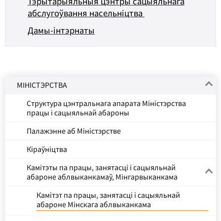
Тэрытарыяльныя цэнтры сацыяльнага
абслугоўвання насельніцтва
Дамы-інтэрнаты
МІНІСТЭРСТВА
Структура цэнтральнага апарата Міністэрства
працы і сацыяльнай абароны
Палажэнне аб Міністэрстве
Кіраўніцтва
Камітэты па працы, занятасці і сацыяльнай
абароне аблвыканкамаў, Мінгарвыканкама
Камітэт па працы, занятасці і сацыяльнай
абароне Мінскага аблвыканкама