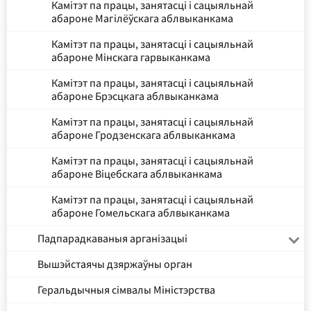
Камітэт па працы, занятасці і сацыяльнай
абароне Магілёўскага аблвыканкама
Камітэт па працы, занятасці і сацыяльнай
абароне Мінскага гарвыканкама
Камітэт па працы, занятасці і сацыяльнай
абароне Брэсцкага аблвыканкама
Камітэт па працы, занятасці і сацыяльнай
абароне Гродзенскага аблвыканкама
Камітэт па працы, занятасці і сацыяльнай
абароне Віцебскага аблвыканкама
Камітэт па працы, занятасці і сацыяльнай
абароне Гомельскага аблвыканкама
Падпарадкаваныя арганізацыі
Вышэйстаячы дзяржаўны орган
Геральдычныя сімвалы Міністэрства