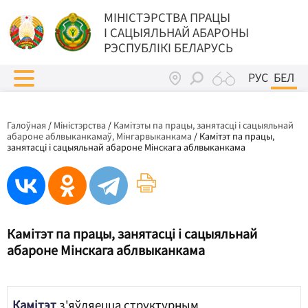
МIНIСТЭРСТВА ПРАЦЫ
I САЦЫЯЛЬНАЙ АБАРОНЫ
РЭСПУБЛІКІ БЕЛАРУСЬ
РУС
БЕЛ
Галоўная
/
Міністэрства
/
Камітэты па працы, занятасці і сацыяльнай
абароне аблвыканкамаў, Мінгарвыканкама
/
Камітэт па працы,
занятасці і сацыяльнай абароне Мінскага аблвыканкама
Камітэт па працы, занятасці і сацыяльнай
абароне Мінскага аблвыканкама
Камітэт
з'яўляецца структурным