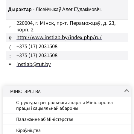
Дырэктар
- Лісейчыкаў Алег Еўдакімовіч.
220004, г. Мінск, пр-т.
Пераможцаў
, д. 23,
,
корп. 2
http://www.instlab.by/index.php/ru/
ÿ
+375 (17) 2031508
(
+375 (17) 2031508
:
instlab@tut.by
*
МІНІСТЭРСТВА
Структура цэнтральнага апарата Міністэрства
працы і сацыяльнай абароны
Палажэнне аб Міністэрстве
Кіраўніцтва