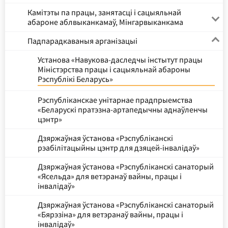
Камітэты па працы, занятасці і сацыяльнай
абароне аблвыканкамаў, Мінгарвыканкама
Падпарадкаваныя арганізацыі
Установа «Навукова-даследчы інстытут працы
Міністэрства працы і сацыяльнай абароны
Рэспублікі Беларусь»
Рэспубліканскае унітарнае прадпрыемства
«Беларускі пратэзна-артапедычны аднаўленчы
цэнтр»
Дзяржаўная ўстанова «Рэспубліканскі
рэабілітацыйны цэнтр для дзяцей-інвалідаў»
Дзяржаўная ўстанова «Рэспубліканскі санаторый
«Ясельда» для ветэранаў вайны, працы і
інвалідаў»
Дзяржаўная ўстанова «Рэспубліканскі санаторый
«Бярэзіна» для ветэранаў вайны, працы і
інвалідаў»