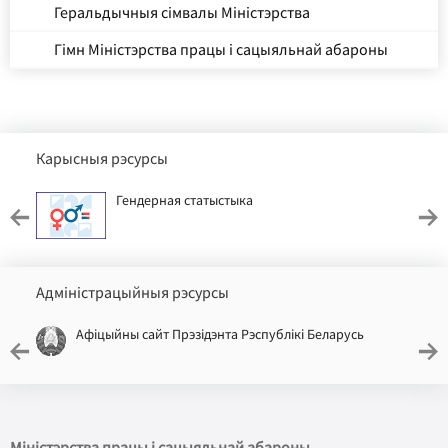
Геральдычныя сімвалы Міністэрства
Гімн Міністэрства працы і сацыяльнай абароны
Карысныя рэсурсы
Гендерная статыстыка
Адміністрацыйныя рэсурсы
Афіцыйны сайт Прэзідэнта Рэспублікі Беларусь
Міністэрства працы і сацыяльнай абароны