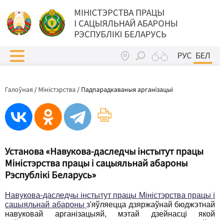
МIНIСТЭРСТВА ПРАЦЫ
I САЦЫЯЛЬНАЙ АБАРОНЫ
РЭСПУБЛІКІ БЕЛАРУСЬ
РУС
БЕЛ
Галоўная
/
Міністэрства
/
Падпарадкаваныя арганізацыі
Установа «Навукова-даследчы інстытут працы
Міністэрства працы і сацыяльнай абароны
Рэспублікі Беларусь»
Навукова-даследчы інстытут працы Міністэрства працы і
сацыяльнай абароны
з'яўляецца дзяржаўнай бюджэтнай
навуковай арганізацыяй, мэтай дзейнасці якой