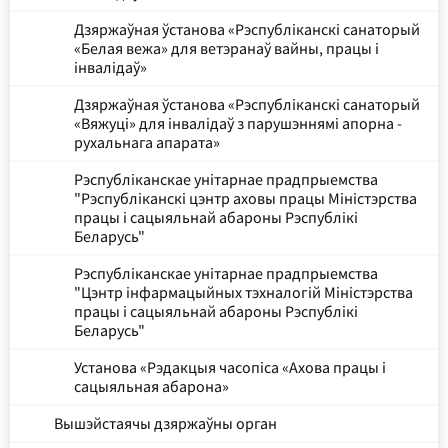
Дзяржаўная ўстанова «Рэспубліканскі санаторый
«Белая вежа» для ветэранаў вайны, працы і
інвалідаў»
Дзяржаўная ўстанова «Рэспубліканскі санаторый
«Вяжуці» для інвалідаў з парушэннямі апорна -
рухальнага апарата»
Рэспубліканскае унітарнае прадпрыемства
"Рэспубліканскі цэнтр аховы працы Міністэрства
працы і сацыяльнай абароны Рэспублікі
Беларусь"
Рэспубліканскае унітарнае прадпрыемства
"Цэнтр інфармацыйных тэхналогій Міністэрства
працы і сацыяльнай абароны Рэспублікі
Беларусь"
Установа «Рэдакцыя часопіса «Ахова працы і
сацыяльная абарона»
Вышэйстаячы дзяржаўны орган