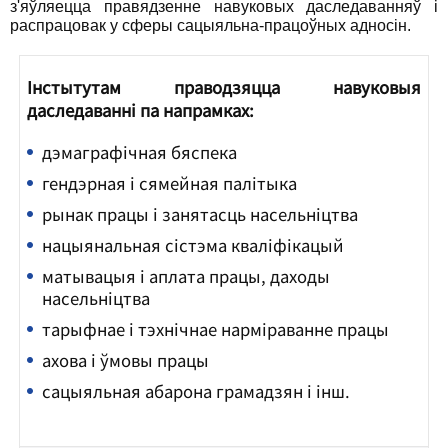
з'яўляецца правядзенне навуковых даследаванняў і
распрацовак у сферы сацыяльна-працоўных адносін.
Інстытутам праводзяцца навуковыя
даследаванні па напрамках:
дэмаграфічная бяспека
гендэрная і сямейная палітыка
рынак працы і занятасць насельніцтва
нацыянальная сістэма кваліфікацый
матывацыя і аплата працы, даходы
насельніцтва
тарыфнае і тэхнічнае нарміраванне працы
ахова і ўмовы працы
сацыяльная абарона грамадзян і інш.