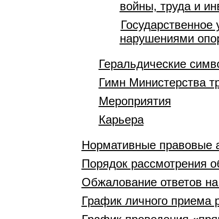
войны, труда и и
Государственное 
нарушениями опор
Геральдические симв
Гимн Министерства т
Мероприятия
Карьера
Нормативные правовые 
Порядок рассмотрения 
Обжалование ответов н
График личного приема 