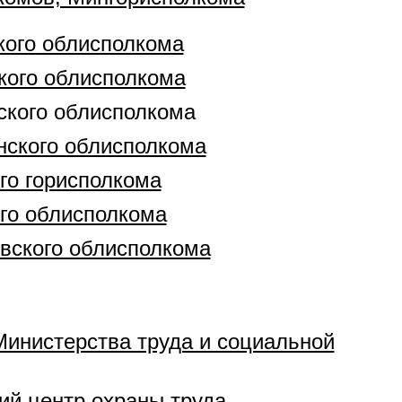
ского облисполкома
ского облисполкома
ьского облисполкома
енского облисполкома
го горисполкома
ого облисполкома
евского облисполкома
Министерства труда и социальной
ий центр охраны труда