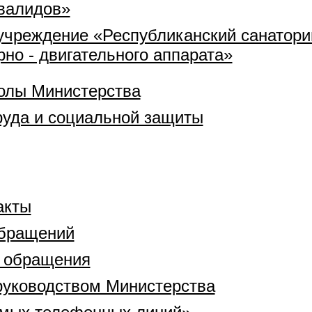
нвалидов»
учреждение «Республиканский санатори
но - двигательного аппарата»
олы Министерства
руда и социальной защиты
акты
обращений
а обращения
руководством Министерства