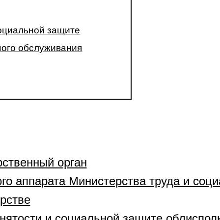
социальной защите
ого обслуживания
ственный орган
го аппарата Министерства труда и соц
рстве
анятости и социальной защите облиспо