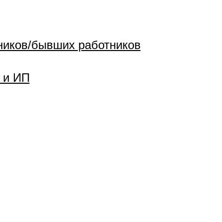
ников/бывших работников
 и ИП