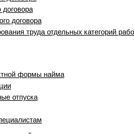
 договора
ого договора
ования труда отдельных категорий раб
ктной формы найма
ции
ные отпуска
пециалистам