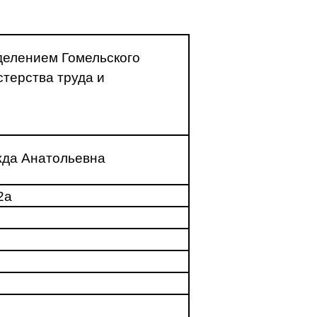
делением Гомельского
терства труда и
да Анатольевна
2а