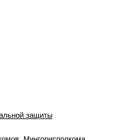
иальной защиты
лкомов, Мингорисполкома