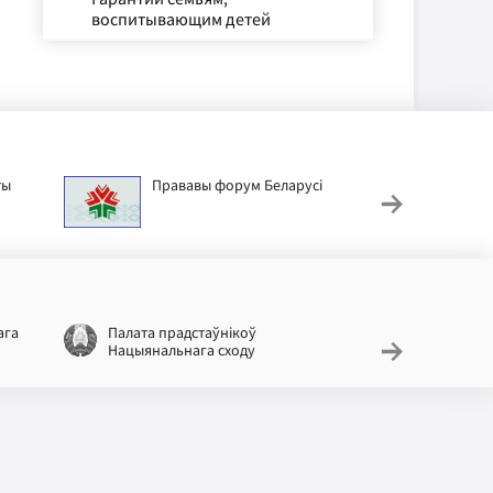
воспитывающим детей
ты
Прававы форум Беларусі
Дзіц
ага
Палата прадстаўнікоў
Нацыяналь
Нацыянальнага сходу