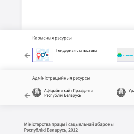
Карысныя рэсурсы
ячы фонд
Гендерная статыстыка
Адміністрацыйныя рэсурсы
лікі
Афіцыйны сайт Прэзідэнта
Ур
Рэспублікі Беларусь
Міністэрства працы і сацыяльнай абароны
Рэспублікі Беларусь
, 2012