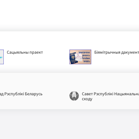
Сацыяльны праект
Біямітрычныя дакумен
ад Рэспублікі Беларусь
Савет Рэспублікі Нацыянальн
сходу