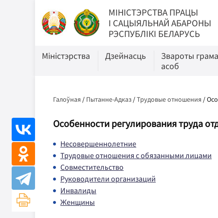
МIНIСТЭРСТВА ПРАЦЫ
I САЦЫЯЛЬНАЙ АБАРОНЫ
РЭСПУБЛІКІ БЕЛАРУСЬ
Міністэрства
Дзейнасць
Звароты грам
асоб
Галоўная
/
Пытанне-Адказ
/
Трудовые отношения
/
Осо
Особенности регулирования труда от
Несовершеннолетние
Трудовые отношения с обязанными лицами
Совместительство
Руководители организаций
Инвалиды
Женщины