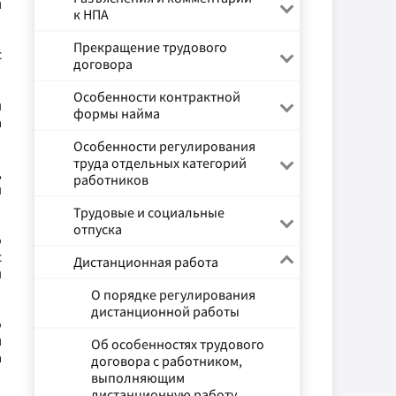
м
к НПА
Прекращение трудового
с
договора
Особенности контрактной
й
формы найма
а
Особенности регулирования
труда отдельных категорий
,
работников
и
Трудовые и социальные
отпуска
о
с
Дистанционная работа
и
О порядке регулирования
дистанционной работы
о
м
Об особенностях трудового
а
договора с работником,
выполняющим
дистанционную работу