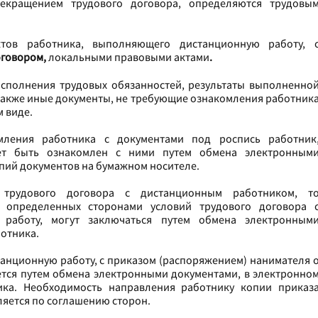
екращением трудового договора, определяются трудовы
тов работника, выполняющего дистанционную работу, 
оговором,
локальными правовыми актами
.
сполнения трудовых обязанностей, результаты выполненно
 также иные документы, не требующие ознакомления работник
м виде.
мления работника с документами под роспись работник
ет быть ознакомлен с ними путем обмена электронным
пий документов на бумажном носителе.
 трудового договора с дистанционным работником, т
 определенных сторонами условий трудового договора 
работу, могут заключаться путем обмена электронным
ботника.
нционную работу, с приказом (распоряжением) нанимателя 
тся путем обмена электронными документами, в электронно
ика. Необходимость направления работнику копии приказ
яется по соглашению сторон.