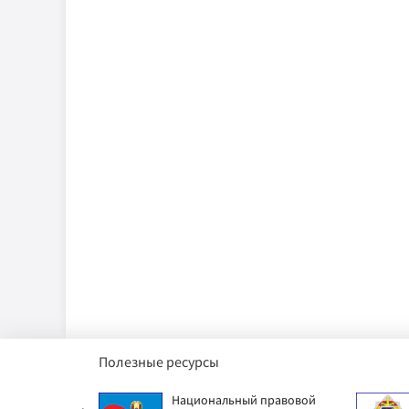
Полезные ресурсы
етский фонд
Национальный правовой