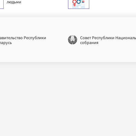
людьми
авительство Республики
Совет Республики Национал
ларусь
собрания