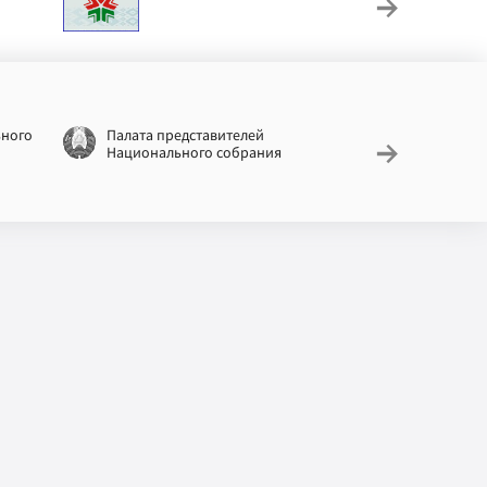
труд
ьного
Палата представителей
Националь
Национального собрания
законодат
информац
Беларусь