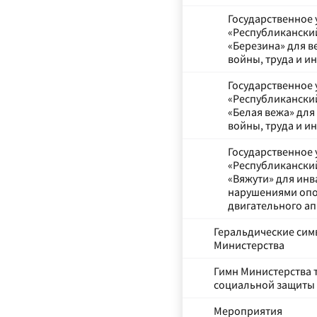
Государственное
«Республикански
«Березина» для в
войны, труда и и
Государственное
«Республикански
«Белая вежа» для
войны, труда и и
Государственное
«Республикански
«Вяжути» для инв
нарушениями опо
двигательного ап
Геральдические си
Министерства
Гимн Министерства 
социальной защиты
Мероприятия