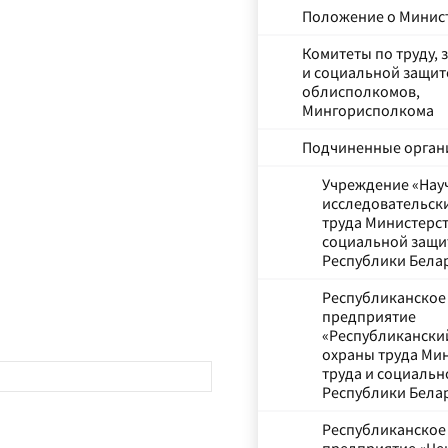
Положение о Минис
Комитеты по труду, 
и социальной защит
облисполкомов,
Мингорисполкома
Подчиненные орган
Учреждение «Нау
исследовательски
труда Министерст
социальной защ
Республики Бела
Республиканское
предприятие
«Республикански
охраны труда Ми
труда и социаль
Республики Бела
Республиканское