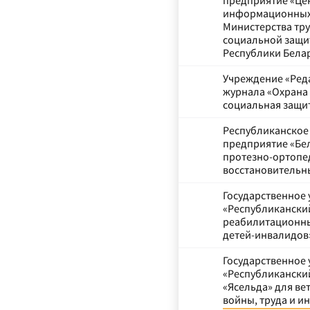
предприятие «Це
информационных
Министерства тру
социальной защ
Республики Бела
Учреждение «Ред
журнала «Охрана 
социальная защи
Республиканское
предприятие «Бе
протезно-ортопе
восстановительн
Государственное
«Республикански
реабилитационны
детей-инвалидов
Государственное
«Республикански
«Ясельда» для ве
войны, труда и и