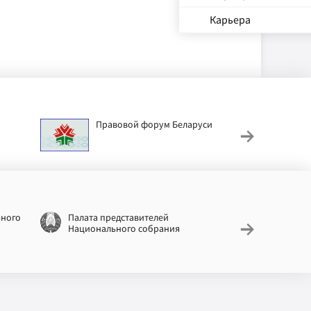
Карьера
Правовой форум Беларуси
АИС
труд
ьного
Палата представителей
Националь
Национального собрания
законодат
информац
Беларусь