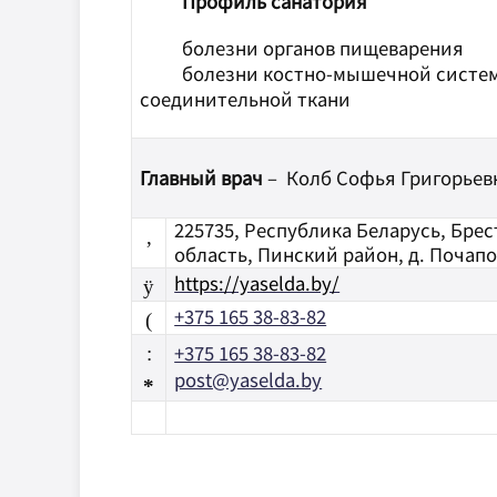
Профиль санатория
болезни органов пищеварения
болезни костно-мышечной систе
соединительной ткани
Главный врач
– Колб Софья Григорьев
225735, Республика Беларусь, Брес
,
область, Пинский район, д. Почап
https://yaselda.by/
ÿ
+375 165 38-83-82
(
+375 165 38-83-82
:
post@yaselda.by
*